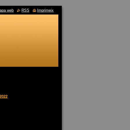
apa web
RSS
Imprimeix
-2022