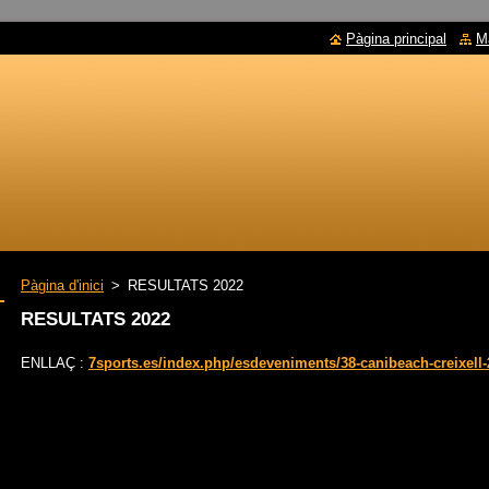
Pàgina principal
M
Pàgina d'inici
>
RESULTATS 2022
RESULTATS 2022
ENLLAÇ :
7sports.es/index.php/esdeveniments/38-canibeach-creixell