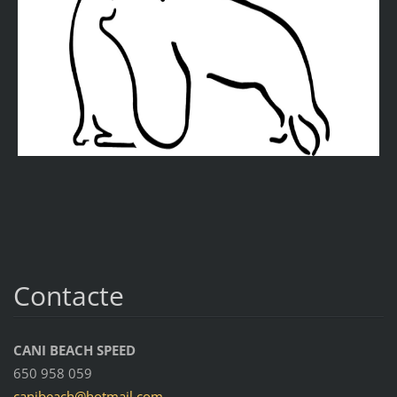
Contacte
CANI BEACH SPEED
650 958 059
canibeac
h@hotmai
l.com